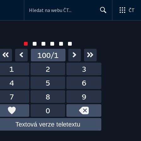
ČT
Search
100/1
1
2
3
4
5
6
7
8
9
0
Textová verze teletextu